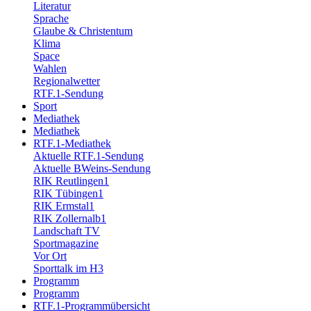
Literatur
Sprache
Glaube & Christentum
Klima
Space
Wahlen
Regionalwetter
RTF.1-Sendung
Sport
Mediathek
Mediathek
RTF.1-Mediathek
Aktuelle RTF.1-Sendung
Aktuelle BWeins-Sendung
RIK Reutlingen1
RIK Tübingen1
RIK Ermstal1
RIK Zollernalb1
Landschaft TV
Sportmagazine
Vor Ort
Sporttalk im H3
Programm
Programm
RTF.1-Programmübersicht