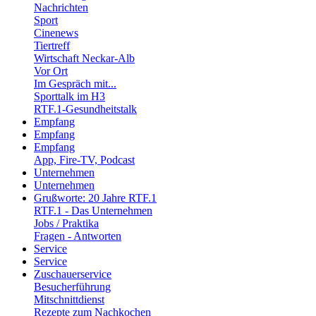
Nachrichten
Sport
Cinenews
Tiertreff
Wirtschaft Neckar-Alb
Vor Ort
Im Gespräch mit...
Sporttalk im H3
RTF.1-Gesundheitstalk
Empfang
Empfang
Empfang
App, Fire-TV, Podcast
Unternehmen
Unternehmen
Grußworte: 20 Jahre RTF.1
RTF.1 - Das Unternehmen
Jobs / Praktika
Fragen - Antworten
Service
Service
Zuschauerservice
Besucherführung
Mitschnittdienst
Rezepte zum Nachkochen