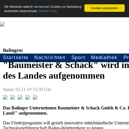
Die Webseite www.rtf1.de benutzt Cookies zur Darstellung
Cookies akzeptieren
bestimmter Seiteninhalte.
Weitere Infos
Balingen:
Startseite
Nachrichten
Sport
Mediathek
P
Seitennavigation
"Baumeister & Schack" wird i
des Landes aufgenommen
Stand: 05.11.19 15:30 Uhr
Das Balinger Unternehmen Baumeister & Schack Gmbh & Co. K
Land!" aufgenommen.
Das Förderprogramm will gezielt innovative mittelständische Unterne
Technologieführerschaft Baden-Württemberg zu leisten.