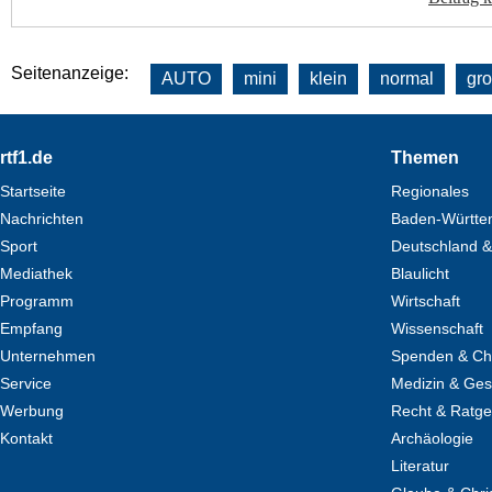
Seitenanzeige:
AUTO
mini
klein
normal
gr
Footer
rtf1.de
Themen
Startseite
Regionales
Nachrichten
Baden-Württe
Sport
Deutschland &
Mediathek
Blaulicht
Programm
Wirtschaft
Empfang
Wissenschaft
Unternehmen
Spenden & Cha
Service
Medizin & Ges
Werbung
Recht & Ratg
Kontakt
Archäologie
Literatur