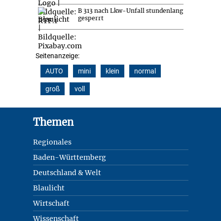
B 313 nach Lkw-Unfall stundenlang
gesperrt
Seitenanzeige:
AUTO
mini
klein
normal
groß
voll
Footer
Themen
Regionales
Baden-Württemberg
Deutschland & Welt
Blaulicht
Wirtschaft
Wissenschaft