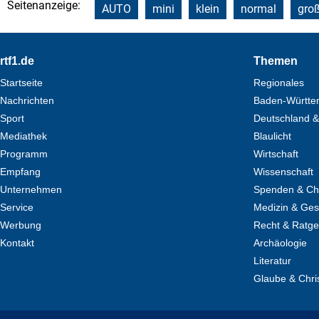
Seitenanzeige:
AUTO
mini
klein
normal
gro
Footer
rtf1.de
Themen
Startseite
Regionales
Nachrichten
Baden-Württe
Sport
Deutschland &
Mediathek
Blaulicht
Programm
Wirtschaft
Empfang
Wissenschaft
Unternehmen
Spenden & Cha
Service
Medizin & Ges
Werbung
Recht & Ratg
Kontakt
Archäologie
Literatur
Glaube & Chri