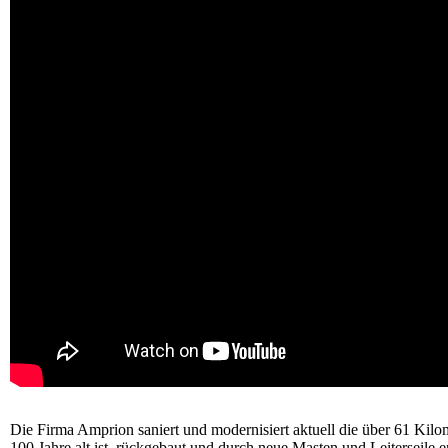
Die Firma Amprion saniert und modernisiert aktuell die über 61 Kilom
100 Jahre alt ist, rückgebaut und durch neue Masten und Leiterseile er