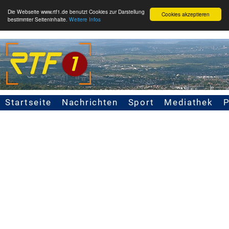
Die Webseite www.rtf1.de benutzt Cookies zur Darstellung
Cookies akzeptieren
bestimmter Seiteninhalte.
Weitere Infos
Startseite
Nachrichten
Sport
Mediathek
Seitennavigation