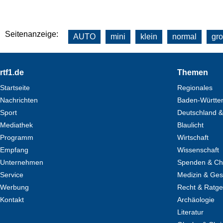
Seitenanzeige:
AUTO
mini
klein
normal
gr
Footer
rtf1.de
Themen
Startseite
Regionales
Nachrichten
Baden-Württe
Sport
Deutschland &
Mediathek
Blaulicht
Programm
Wirtschaft
Empfang
Wissenschaft
Unternehmen
Spenden & Cha
Service
Medizin & Ges
Werbung
Recht & Ratg
Kontakt
Archäologie
Literatur