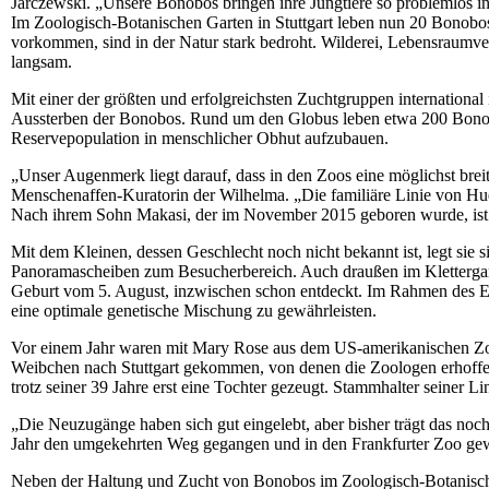
Jarczewski. „Unsere Bonobos bringen ihre Jungtiere so problemlos in
Im Zoologisch-Botanischen Garten in Stuttgart leben nun 20 Bonobos
vorkommen, sind in der Natur stark bedroht. Wilderei, Lebensraumve
langsam.
Mit einer der größten und erfolgreichsten Zuchtgruppen international 
Aussterben der Bonobos. Rund um den Globus leben etwa 200 Bonobos
Reservepopulation in menschlicher Obhut aufzubauen.
„Unser Augenmerk liegt darauf, dass in den Zoos eine möglichst breite
Menschenaffen-Kuratorin der Wilhelma. „Die familiäre Linie von Huen
Nach ihrem Sohn Makasi, der im November 2015 geboren wurde, ist e
Mit dem Kleinen, dessen Geschlecht noch nicht bekannt ist, legt sie 
Panoramascheiben zum Besucherbereich. Auch draußen im Klettergar
Geburt vom 5. August, inzwischen schon entdeckt. Im Rahmen des E
eine optimale genetische Mischung zu gewährleisten.
Vor einem Jahr waren mit Mary Rose aus dem US-amerikanischen Zo
Weibchen nach Stuttgart gekommen, von denen die Zoologen erhoff
trotz seiner 39 Jahre erst eine Tochter gezeugt. Stammhalter seiner 
„Die Neuzugänge haben sich gut eingelebt, aber bisher trägt das noch
Jahr den umgekehrten Weg gegangen und in den Frankfurter Zoo gewec
Neben der Haltung und Zucht von Bonobos im Zoologisch-Botanischen