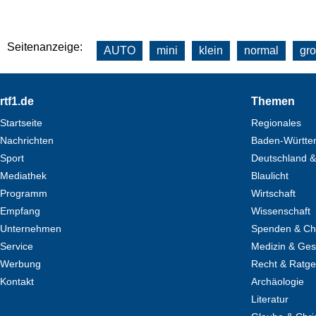
Seitenanzeige:
AUTO
mini
klein
normal
gr
Footer
rtf1.de
Themen
Startseite
Regionales
Nachrichten
Baden-Württe
Sport
Deutschland &
Mediathek
Blaulicht
Programm
Wirtschaft
Empfang
Wissenschaft
Unternehmen
Spenden & Cha
Service
Medizin & Ges
Werbung
Recht & Ratg
Kontakt
Archäologie
Literatur