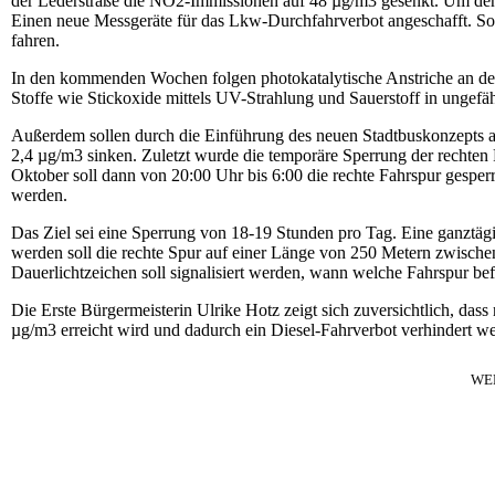
der Lederstraße die NO2-Immissionen auf 48 µg/m3 gesenkt. Um den 
Einen neue Messgeräte für das Lkw-Durchfahrverbot angeschafft. So 
fahren.
In den kommenden Wochen folgen photokatalytische Anstriche an de
Stoffe wie Stickoxide mittels UV-Strahlung und Sauerstoff in ungefä
Außerdem sollen durch die Einführung des neuen Stadtbuskonzepts a
2,4 µg/m3 sinken. Zuletzt wurde die temporäre Sperrung der rechten 
Oktober soll dann von 20:00 Uhr bis 6:00 die rechte Fahrspur gesperr
werden.
Das Ziel sei eine Sperrung von 18-19 Stunden pro Tag. Eine ganztäg
werden soll die rechte Spur auf einer Länge von 250 Metern zwische
Dauerlichtzeichen soll signalisiert werden, wann welche Fahrspur be
Die Erste Bürgermeisterin Ulrike Hotz zeigt sich zuversichtlich, da
µg/m3 erreicht wird und dadurch ein Diesel-Fahrverbot verhindert w
WE