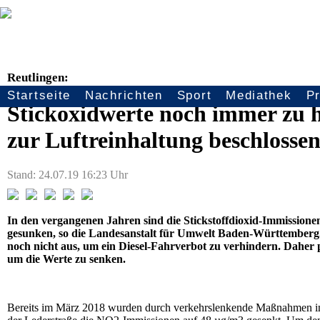
Reutlingen:
Startseite
Nachrichten
Sport
Mediathek
P
Seitennavigation
Stickoxidwerte noch immer zu 
zur Luftreinhaltung beschlosse
Stand: 24.07.19 16:23 Uhr
In den vergangenen Jahren sind die Stickstoffdioxid-Immissionen
gesunken, so die Landesanstalt für Umwelt Baden-Württemberg. 
noch nicht aus, um ein Diesel-Fahrverbot zu verhindern. Dahe
um die Werte zu senken.
Bereits im März 2018 wurden durch verkehrslenkende Maßnahmen in