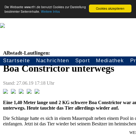
Die Webseite www.rtf1.de benutzt Cookies zur Darstellung
Cookies akzeptieren
bestimmter Seiteninhalte.
Weitere Infos
Albstadt-Lautlingen:
Startseite
Nachrichten
Sport
Mediathek
P
Seitennavigation
Boa Constrictor unterwegs
Stand: 27.06.19 17:18 Uhr
Eine 1,40 Meter lange und 2 KG schwere Boa Constrictor war a
unterwegs. Heute tauchte das Tier allerdings wieder auf.
Die Schlange hatte es sich in einem Mauerspalt neben einem Pool in
einfangen. Jetzt ist das Tier wieder bei seinem Besitzer im heimische
WE