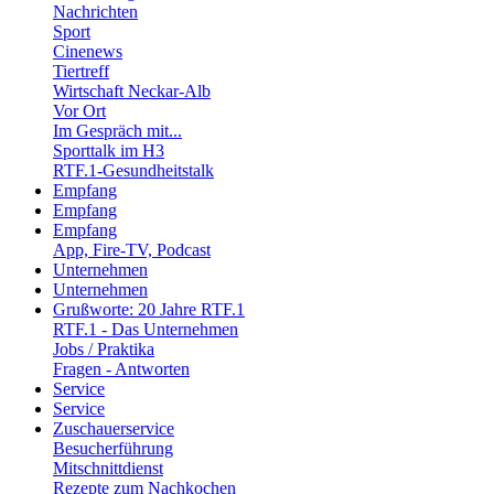
Nachrichten
Sport
Cinenews
Tiertreff
Wirtschaft Neckar-Alb
Vor Ort
Im Gespräch mit...
Sporttalk im H3
RTF.1-Gesundheitstalk
Empfang
Empfang
Empfang
App, Fire-TV, Podcast
Unternehmen
Unternehmen
Grußworte: 20 Jahre RTF.1
RTF.1 - Das Unternehmen
Jobs / Praktika
Fragen - Antworten
Service
Service
Zuschauerservice
Besucherführung
Mitschnittdienst
Rezepte zum Nachkochen