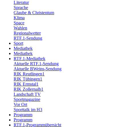
Literatur
Sprache
Glaube & Christentum
Klima
Space
Wahlen
Regionalwetter
RTF.1-Sendung
Sport
Mediathek
Mediathek
RTF.1-Mediathek
Aktuelle RTF.1-Sendung
Aktuelle BWeins-Sendung
RIK Reutlingen1
RIK Tübingen1
RIK Ermstal1
RIK Zollernalb1
Landschaft TV
Sportmagazine
Vor Ort
Sporttalk im H3
Programm
Programm
RTF.1-Programmübersicht