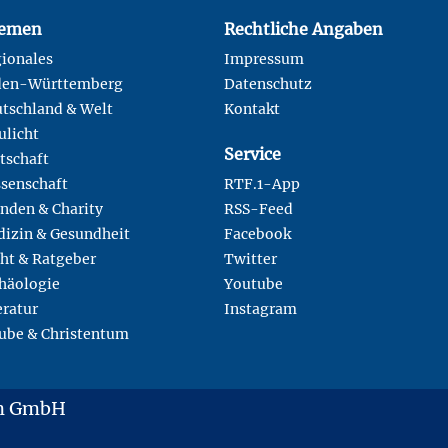
emen
Rechtliche Angaben
ionales
Impressum
den-Württemberg
Datenschutz
tschland & Welt
Kontakt
ulicht
Service
tschaft
senschaft
RTF.1-App
nden & Charity
RSS-Feed
izin & Gesundheit
Facebook
ht & Ratgeber
Twitter
häologie
Youtube
eratur
Instagram
ube & Christentum
en GmbH