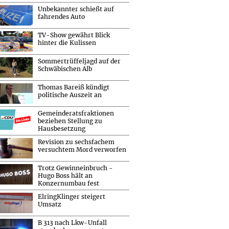
Unbekannter schießt auf
fahrendes Auto
TV-Show gewährt Blick
hinter die Kulissen
Sommertrüffeljagd auf der
Schwäbischen Alb
Thomas Bareiß kündigt
politische Auszeit an
Gemeinderatsfraktionen
beziehen Stellung zu
Hausbesetzung
Revision zu sechsfachem
versuchtem Mord verworfen
Trotz Gewinneinbruch -
Hugo Boss hält an
Konzernumbau fest
ElringKlinger steigert
Umsatz
B 313 nach Lkw-Unfall