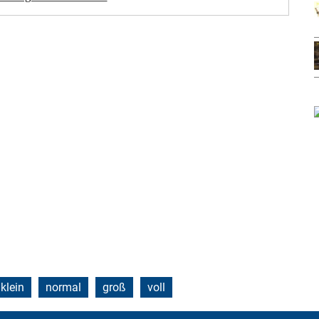
klein
normal
groß
voll