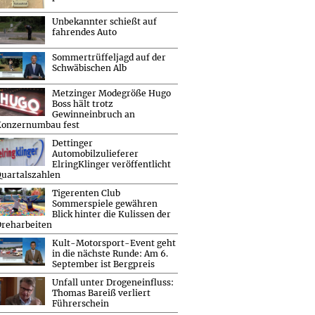
Unbekannter schießt auf
fahrendes Auto
Sommertrüffeljagd auf der
Schwäbischen Alb
Metzinger Modegröße Hugo
Boss hält trotz
Gewinneinbruch an
Konzernumbau fest
Dettinger
Automobilzulieferer
ElringKlinger veröffentlicht
uartalszahlen
Tigerenten Club
Sommerspiele gewähren
Blick hinter die Kulissen der
reharbeiten
Kult-Motorsport-Event geht
in die nächste Runde: Am 6.
September ist Bergpreis
Unfall unter Drogeneinfluss:
Thomas Bareiß verliert
Führerschein