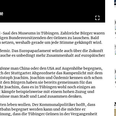
nd-Saal des Museums in Tübingen. Zahlreiche Bürger waren
gen Bundesvorsitzenden der Grünen zu lauschen. Bald
zu setzen, weshalb gerade um jede Stimme gekämpft wird.
demir. Das Europaparlament würde auch über die Zukunft
rauche es unbedingt mehr Zusammenhalt auf europäischer
önne man China oder den USA auf Augenhöhe begegnen,
sich der Stuttgarter Abgeordnete das Rampenlicht mit dem
ristoph Joachim. Joachim und Özdemir kennen sich schon
it den Bürgern haben sie bereits gemeinsam für das
ht Joachim, dass es in Tübingen wohl noch einiges an
ät kämpfe beispielsweise mit einem hohen Zuzug und
müsse man Stadt und Land zusammen denken.
ten leben wollen. Der Kommunalpolitiker hofft, dass
tbahn begegnet werden kann und die möchte er
inung, dass die Tübinger Grünen in der Vergangenheit