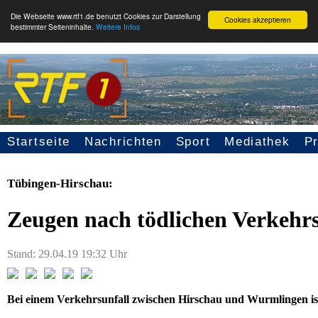
Die Webseite www.rtf1.de benutzt Cookies zur Darstellung
Cookies akzeptieren
bestimmter Seiteninhalte.
Weitere Infos
Startseite
Nachrichten
Sport
Mediathek
P
Seitennavigation
Tübingen-Hirschau:
Zeugen nach tödlichen Verkehrs
Stand: 29.04.19 19:32 Uhr
Bei einem Verkehrsunfall zwischen Hirschau und Wurmlingen 