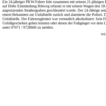
Ein 24-jähriger PKW-Fahrer fuhr zusammen mit seinem 21-jährigen 
auf Höhe Einmündung Rittweg erfasste er mit seinem Wagen den 18-jä
angrenzenden Straßengraben geschleudert wurde. Der 24-Jährige setzt
einem Bekannten zur Unfallstelle zurück und alarmierte die Polizei. 
Unfallstelle. Der Fahrzeuglenker war vermutlich alkoholisiert. Sein
Unfallgeschehen geben können oder denen der Fußgänger vor dem Unfa
unter 07071 / 9728660 zu melden.
WE