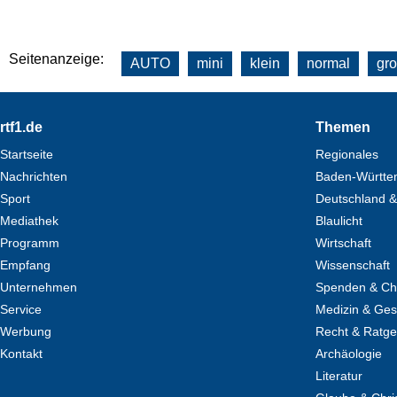
Seitenanzeige:
AUTO
mini
klein
normal
gr
Footer
rtf1.de
Themen
Startseite
Regionales
Nachrichten
Baden-Württe
Sport
Deutschland &
Mediathek
Blaulicht
Programm
Wirtschaft
Empfang
Wissenschaft
Unternehmen
Spenden & Cha
Service
Medizin & Ges
Werbung
Recht & Ratg
Kontakt
Archäologie
Literatur