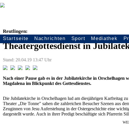
Reutlingen:
Startseite
Nachrichten
Sport
Mediathek
P
Seitennavigation
Theatergottesdienst in Jubilate
Stand: 20.04.19 13:47 Uhr
Nach einer Pause gab es in der Jubilatekirche in Orschelhagen w
Magdalena im Blickpunkt des Gottesdienstes.
Die Jubilatekirche in Orschelhagen lud am diesjährigen Karfreitag z
Theater „Die Tonne" sahen die zahlreichen Besucher Szenen aus dem 
Zeuginnen von Jesu Auferstehung in der Ostergeschichte eine wichtig
dargestellt wurde. Auch in ihrer Predigt beschäftigte sich Pfarrerin S
WE