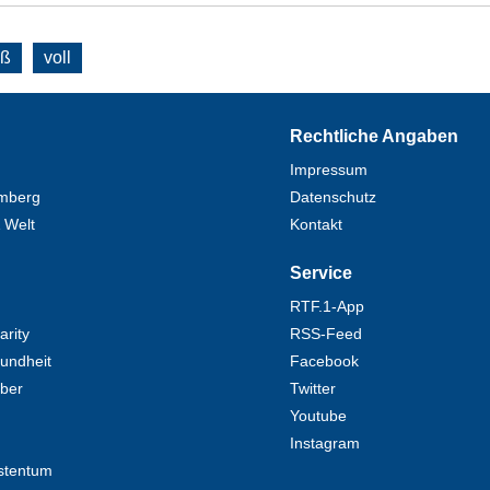
oß
voll
Rechtliche Angaben
Impressum
mberg
Datenschutz
 Welt
Kontakt
Service
RTF.1-App
rity
RSS-Feed
undheit
Facebook
eber
Twitter
Youtube
Instagram
stentum