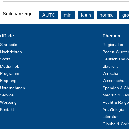
Seitenanzeige:
AUTO
mini
klein
normal
gr
Footer
rtf1.de
Themen
Startseite
Regionales
Nachrichten
Baden-Württe
Sport
Deutschland &
Mediathek
Blaulicht
Programm
Wirtschaft
Empfang
Wissenschaft
Unternehmen
Spenden & Cha
Service
Medizin & Ges
Werbung
Recht & Ratg
Kontakt
Archäologie
Literatur
Glaube & Chri