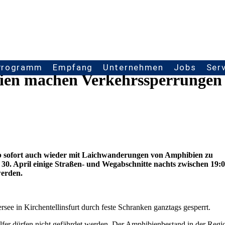
Programm
Empfang
Unternehmen
Jobs
Ser
ien machen Verkehrssperrungen
t ab sofort auch wieder mit Laichwanderungen von Amphibien zu
30. April einige Straßen- und Wegabschnitte nachts zwischen 19:
werden.
see in Kirchentellinsfurt durch feste Schranken ganztags gesperrt.
elfer dürfen nicht gefährdet werden. Der Amphibienbestand in der Regi