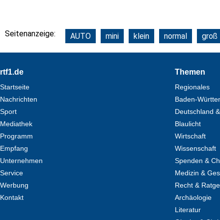
Seitenanzeige:
AUTO
mini
klein
normal
groß
Footer
rtf1.de
Themen
Startseite
Regionales
Nachrichten
Baden-Württe
Sport
Deutschland &
Mediathek
Blaulicht
Programm
Wirtschaft
Empfang
Wissenschaft
Unternehmen
Spenden & Cha
Service
Medizin & Ges
Werbung
Recht & Ratg
Kontakt
Archäologie
Literatur