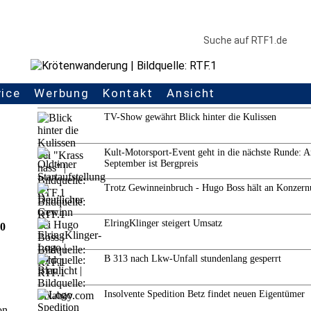
vice
Werbung
Kontakt
Ansicht
Weitere Themen
TV-Show gewährt Blick hinter die Kulissen
Kult-Motorsport-Event geht in die nächste Runde: 
September ist Bergpreis
Trotz Gewinneinbruch - Hugo Boss hält an Konzern
ElringKlinger steigert Umsatz
00
B 313 nach Lkw-Unfall stundenlang gesperrt
Insolvente Spedition Betz findet neuen Eigentümer
on