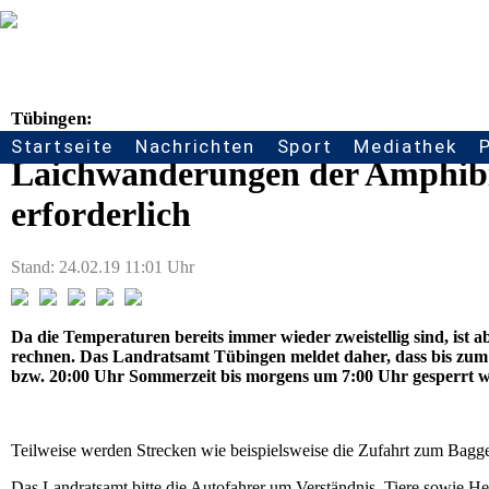
Tübingen:
Startseite
Nachrichten
Sport
Mediathek
Seitennavigation
Laichwanderungen der Amphib
erforderlich
Stand: 24.02.19 11:01 Uhr
Da die Temperaturen bereits immer wieder zweistellig sind, is
rechnen. Das Landratsamt Tübingen meldet daher, dass bis zum 
bzw. 20:00 Uhr Sommerzeit bis morgens um 7:00 Uhr gesperrt 
Teilweise werden Strecken wie beispielsweise die Zufahrt zum Bagger
Das Landratsamt bitte die Autofahrer um Verständnis. Tiere sowie H