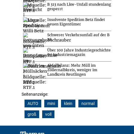
B 313 nach Lkw-Unfall stundenlang
gesperrt
Insolvente Spedition Betz findet
neuen Eigentümer
Schwerer Verkehrsunfall auf der B
28
Über 100 Jahre Industriegeschichte
im Industriemagazin
Abfallbilanz: Mehr Müll im
Zollernalbkreis, weniger im
Landkreis Reutlingen
Seitenanzeige:
AUTO
mini
klein
normal
groß
voll