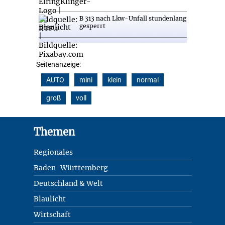
B 313 nach Lkw-Unfall stundenlang
gesperrt
Seitenanzeige:
AUTO
mini
klein
normal
groß
voll
Footer
Themen
Regionales
Baden-Württemberg
Deutschland & Welt
Blaulicht
Wirtschaft