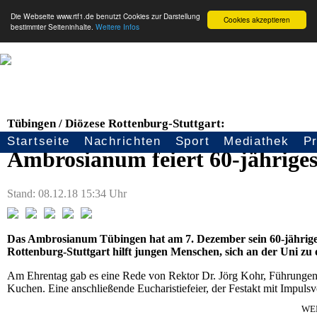
Die Webseite www.rtf1.de benutzt Cookies zur Darstellung
Cookies akzeptieren
bestimmter Seiteninhalte.
Weitere Infos
Tübingen / Diözese Rottenburg-Stuttgart:
Startseite
Nachrichten
Sport
Mediathek
P
Seitennavigation
Ambrosianum feiert 60-jähriges
Stand: 08.12.18 15:34 Uhr
Das Ambrosianum Tübingen hat am 7. Dezember sein 60-jähriges
Rottenburg-Stuttgart hilft jungen Menschen, sich an der Uni zu 
Am Ehrentag gab es eine Rede von Rektor Dr. Jörg Kohr, Führunge
Kuchen. Eine anschließende Eucharistiefeier, der Festakt mit Impuls
WE