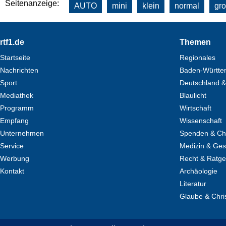
Seitenanzeige:
AUTO
mini
klein
normal
gr
Footer
rtf1.de
Themen
Startseite
Regionales
Nachrichten
Baden-Württe
Sport
Deutschland &
Mediathek
Blaulicht
Programm
Wirtschaft
Empfang
Wissenschaft
Unternehmen
Spenden & Cha
Service
Medizin & Ges
Werbung
Recht & Ratg
Kontakt
Archäologie
Literatur
Glaube & Chri