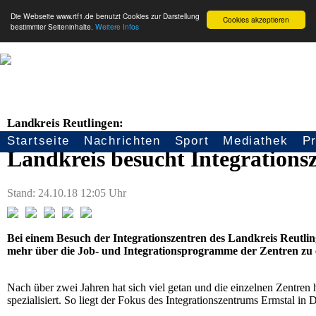
Die Webseite www.rtf1.de benutzt Cookies zur Darstellung
Cookies akzeptieren
bestimmter Seiteninhalte.
Weitere Infos
Landkreis Reutlingen:
Startseite
Nachrichten
Sport
Mediathek
P
Seitennavigation
Landkreis besucht Integration
Stand: 24.10.18 12:05 Uhr
Bei einem Besuch der Integrationszentren des Landkreis Reutling
mehr über die Job- und Integrationsprogramme der Zentren zu 
Nach über zwei Jahren hat sich viel getan und die einzelnen Zentren
spezialisiert. So liegt der Fokus des Integrationszentrums Ermstal in 