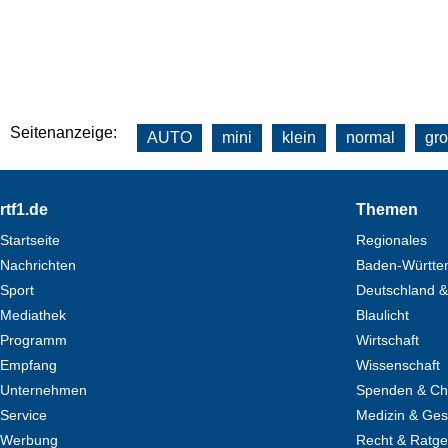
Seitenanzeige:
AUTO
mini
klein
normal
gr
Footer
rtf1.de
Themen
Startseite
Regionales
Nachrichten
Baden-Württe
Sport
Deutschland &
Mediathek
Blaulicht
Programm
Wirtschaft
Empfang
Wissenschaft
Unternehmen
Spenden & Cha
Service
Medizin & Ges
Werbung
Recht & Ratg