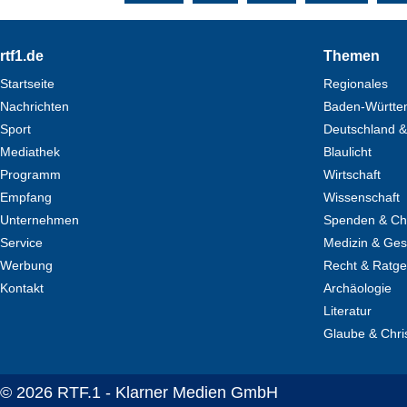
Footer
rtf1.de
Themen
Startseite
Regionales
Nachrichten
Baden-Württe
Sport
Deutschland &
Mediathek
Blaulicht
Programm
Wirtschaft
Empfang
Wissenschaft
Unternehmen
Spenden & Cha
Service
Medizin & Ges
Werbung
Recht & Ratg
Kontakt
Archäologie
Literatur
Glaube & Chri
© 2026 RTF.1 - Klarner Medien GmbH