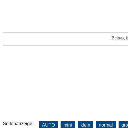
Beitrag 
Seitenanzeige:
AUTO
mini
klein
normal
gr