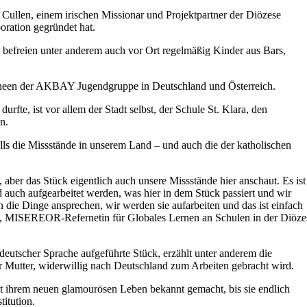
 Cullen, einem irischen Missionar und Projektpartner der Diözese
oration gegründet hat.
 befreien unter anderem auch vor Ort regelmäßig Kinder aus Bars,
urneen der AKBAY Jugendgruppe in Deutschland und Österreich.
rfte, ist vor allem der Stadt selbst, der Schule St. Klara, den
n.
s die Missstände in unserem Land – und auch die der katholischen
, aber das Stück eigentlich auch unsere Missstände hier anschaut. Es ist
ird auch aufgearbeitet werden, was hier in dem Stück passiert und wir
n die Dinge ansprechen, wir werden sie aufarbeiten und das ist einfach
erg, MISEREOR-Refernetin für Globales Lernen an Schulen in der Diöze
n deutscher Sprache aufgeführte Stück, erzählt unter anderem die
r Mutter, widerwillig nach Deutschland zum Arbeiten gebracht wird.
t ihrem neuen glamourösen Leben bekannt gemacht, bis sie endlich
titution.