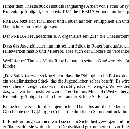
Hinter dem Theaterstück steht die langjährige Arbeit von Father Shay
Rottenburg-Stuttgart, der bereits 1974 die PREDA Foundation Incorp
PREDA setzt sich für Kinder und Frauen auf den Philippinen ein und
Nachtclubs und Gefängnissen.
Der PREDA Freundeskreis e.V. organisiert seit 2014 die Theaterto
Dass das Jugendtheater nun mit seinem Stück in Rottenburg auftreten du
Hilfswerken missio und Misereor, aber auch der Diözese zu verdanke
Weihbischof Thomas Maria Renz betonte in seinem Grußwort ebenfall
Kirche.
„Das Stück ist zwar so konzipiert, dass die Philippinen im Fokus sind
ein sozialkritisches Stück, das die Jugendlichen selber betrifft. Es w
versuchen zu zeigen, das es nicht richtig ist zu schweigen. Wir werde
das, was wir hier anstiften werden" erklärt uns Michaela Weitzenb
Rottenburg-Stuttgart und Lehrerin an der Schule St. Klara.
Keine leichte Kost für die Jugendlichen. Das – bis auf die Lieder - i
Geschichte der 17-jähirgen Celina, die durch den Schuldendruck ihre
In Frankfurt angekommen wird sie erst in Sicherheit gewogen und mi
erfährt, wofür sie wirklich nach Deutschland gekommen ist – zur Pros