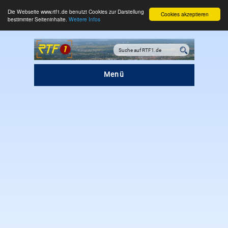
Die Webseite www.rtf1.de benutzt Cookies zur Darstellung
Cookies akzeptieren
bestimmter Seiteninhalte.
Weitere Infos
Menü