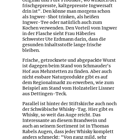
Original und Pure Produkte, wo wirklich der
frischgepresste, kaltgepresste Ingwersaft
drin ist". Den könne man morgens schon
als Ingwer-Shot trinken, als heißen
Ingwer-Tee oder natürlich auch zum
Kochen verwenden. Den Vorteil vom Ingwer
in der Flasche sieht Frau Häberles
Schwester Ute Erdmann darin, dass die
gesunden Inhaltsstoffe lange frische
bleiben.
Frische, getrocknete und abgepackte Wurst
ist dagegen beim Stand von Schmauder's
Hof aus Mehrstetten zu finden. Aber auch
nicht essbare Naturprodukte gibt es auf
dem Regionalmarkt zu erwerben, wie zum
Beispiel am Stand vom Holzatelier Lissner
aus Dettingen-Teck.
Parallel ist hinter der Stiftskirche auch noch
der Schwäbische Whisky-Tag. Hier gibt es
Whisky, so weit das Auge reicht. Das
Interessante an diesem Brandwein und
auch an seinem Sortiment ist in Thomas
Rabels Augen, dass jeder Whisky komplett
anders schmeckt: "Von ganz mild, sehr