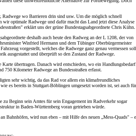
wählen diese umweltfreundliche Alternative zur Fortbewegung. Doch
r, Radwege wo Barrieren drin sind usw. Um die möglich schnell
 wir optimale Radwege und dafür macht das Land jetzt diese Analyse
desstraßen" erklärt uns der grüne Bundestagsabgeordnete Chris Kühn.
gsabgeordnete deshalb auch heute den Radweg an der L 1208, der von
ehrsminister Winfried Hermann und dem Tübinger Oberbürgermeister
 Fahrzeug vorgestellt, welches die Radwege ganz genau vermessen soll
rik ausgestattet und überprüft so den Zustand der Radwege.
ale Karte übertragen. Danach wird entschieden, wo ein Handlungsbedarf
d 750 Kilometer Radwege an Bundesstraßen erfasst.
ligten sehr wichtig, da das Rad vor allem ein klimafreundliches
wie es bereits in Stuttgart-Böblingen umgesetzt worden ist, sei auch fü
de zu Beginn sein Amtes für sein Engagement im Radverkehr sogar
frastruktur in Baden-Württemberg voran getrieben würde.
 an Bahnhöfen, wird nun eben – mit Hilfe des neuen „Mess-Quads" – e