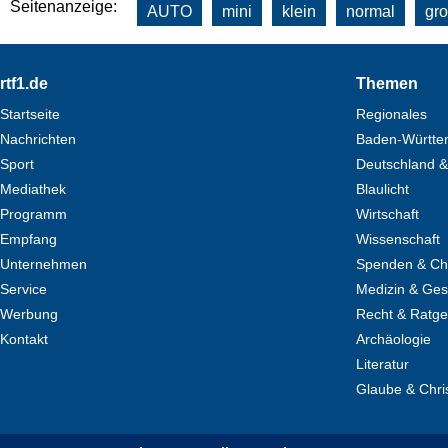
Seitenanzeige:
AUTO
mini
klein
normal
gr
Footer
rtf1.de
Themen
Startseite
Regionales
Nachrichten
Baden-Württe
Sport
Deutschland &
Mediathek
Blaulicht
Programm
Wirtschaft
Empfang
Wissenschaft
Unternehmen
Spenden & Cha
Service
Medizin & Ges
Werbung
Recht & Ratg
Kontakt
Archäologie
Literatur
Glaube & Chri