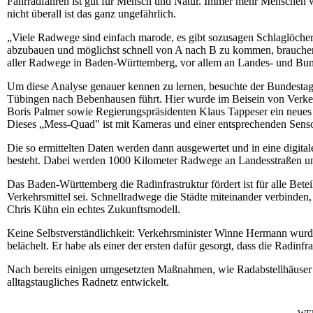
Fahrradfahren ist gut für Mensch und Natur. Immer mehr Menschen 
nicht überall ist das ganz ungefährlich.
„Viele Radwege sind einfach marode, es gibt sozusagen Schlaglöche
abzubauen und möglichst schnell von A nach B zu kommen, brauchen
aller Radwege in Baden-Württemberg, vor allem an Landes- und Bun
Um diese Analyse genauer kennen zu lernen, besuchte der Bundesta
Tübingen nach Bebenhausen führt. Hier wurde im Beisein von Verk
Boris Palmer sowie Regierungspräsidenten Klaus Tappeser ein neues
Dieses „Mess-Quad" ist mit Kameras und einer entsprechenden Senso
Die so ermittelten Daten werden dann ausgewertet und in eine digit
besteht. Dabei werden 1000 Kilometer Radwege an Landesstraßen un
Das Baden-Württemberg die Radinfrastruktur fördert ist für alle Betei
Verkehrsmittel sei. Schnellradwege die Städte miteinander verbinden, 
Chris Kühn ein echtes Zukunftsmodell.
Keine Selbstverständlichkeit: Verkehrsminister Winne Hermann wur
belächelt. Er habe als einer der ersten dafür gesorgt, dass die Radin
Nach bereits einigen umgesetzten Maßnahmen, wie Radabstellhäuser
alltagstaugliches Radnetz entwickelt.