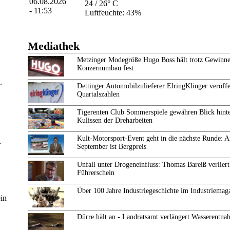
24 / 26° C
Luftfeuchte: 43%
Mediathek
Metzinger Modegröße Hugo Boss hält trotz Gewinne
Konzernumbau fest
.
Dettinger Automobilzulieferer ElringKlinger veröffe
Quartalszahlen
Tigerenten Club Sommerspiele gewähren Blick hinte
Kulissen der Dreharbeiten
Kult-Motorsport-Event geht in die nächste Runde: 
r
September ist Bergpreis
Unfall unter Drogeneinfluss: Thomas Bareiß verliert
Führerschein
Über 100 Jahre Industriegeschichte im Industriemag
in
Dürre hält an - Landratsamt verlängert Wasserentn