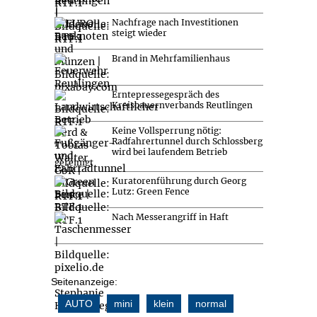
Nachfrage nach Investitionen
steigt wieder
Brand in Mehrfamilienhaus
Erntepressegespräch des
Kreisbauernverbands Reutlingen
Keine Vollsperrung nötig:
Radfahrertunnel durch Schlossberg
wird bei laufendem Betrieb
gereinigt
Kuratorenführung durch Georg
Lutz: Green Fence
Nach Messerangriff in Haft
Seitenanzeige:
AUTO
mini
klein
normal