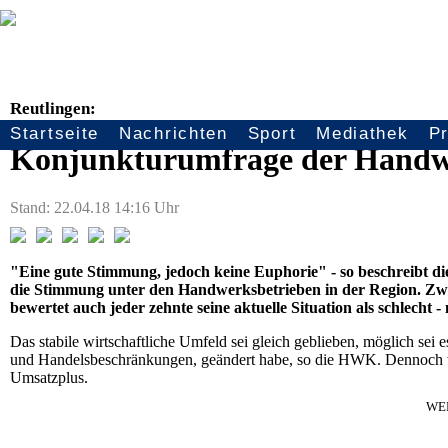
Reutlingen:
Startseite
Nachrichten
Sport
Mediathek
P
Seitennavigation
Konjunkturumfrage der Hand
Stand: 22.04.18 14:16 Uhr
"Eine gute Stimmung, jedoch keine Euphorie" - so beschreibt
die Stimmung unter den Handwerksbetrieben in der Region. Zwei D
bewertet auch jeder zehnte seine aktuelle Situation als schlecht 
Das stabile wirtschaftliche Umfeld sei gleich geblieben, möglich sei 
und Handelsbeschränkungen, geändert habe, so die HWK. Dennoch ve
Umsatzplus.
WE