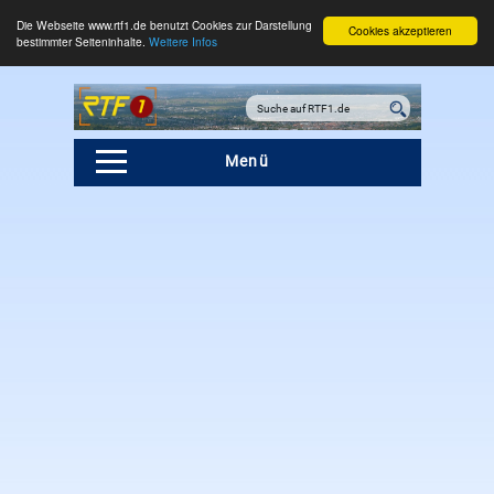
Die Webseite www.rtf1.de benutzt Cookies zur Darstellung
Cookies akzeptieren
bestimmter Seiteninhalte.
Weitere Infos
Menü