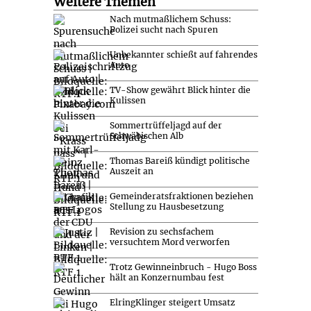
Weitere Themen
Nach mutmaßlichem Schuss:
Polizei sucht nach Spuren
Unbekannter schießt auf fahrendes
Auto
TV-Show gewährt Blick hinter die
Kulissen
Sommertrüffeljagd auf der
Schwäbischen Alb
Thomas Bareiß kündigt politische
Auszeit an
Gemeinderatsfraktionen beziehen
Stellung zu Hausbesetzung
Revision zu sechsfachem
versuchtem Mord verworfen
Trotz Gewinneinbruch - Hugo Boss
hält an Konzernumbau fest
ElringKlinger steigert Umsatz