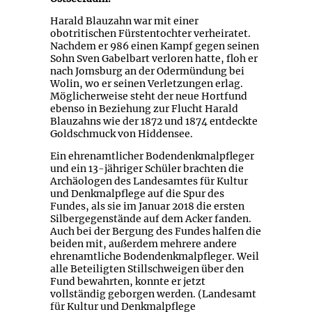
Harald Blauzahn war mit einer
obotritischen Fürstentochter verheiratet.
Nachdem er 986 einen Kampf gegen seinen
Sohn Sven Gabelbart verloren hatte, floh er
nach Jomsburg an der Odermündung bei
Wolin, wo er seinen Verletzungen erlag.
Möglicherweise steht der neue Hortfund
ebenso in Beziehung zur Flucht Harald
Blauzahns wie der 1872 und 1874 entdeckte
Goldschmuck von Hiddensee.
Ein ehrenamtlicher Bodendenkmalpfleger
und ein 13-jähriger Schüler brachten die
Archäologen des Landesamtes für Kultur
und Denkmalpflege auf die Spur des
Fundes, als sie im Januar 2018 die ersten
Silbergegenstände auf dem Acker fanden.
Auch bei der Bergung des Fundes halfen die
beiden mit, außerdem mehrere andere
ehrenamtliche Bodendenkmalpfleger. Weil
alle Beteiligten Stillschweigen über den
Fund bewahrten, konnte er jetzt
vollständig geborgen werden. (Landesamt
für Kultur und Denkmalpflege