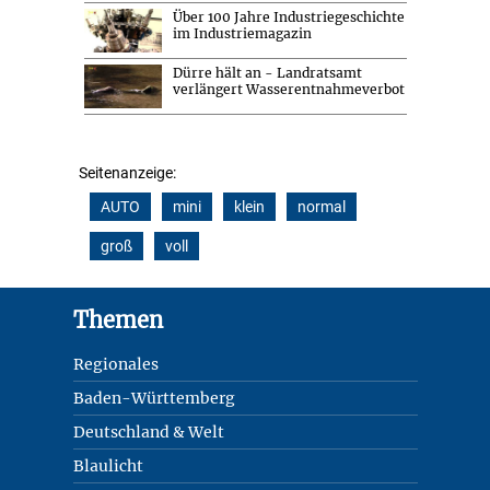
Über 100 Jahre Industriegeschichte
im Industriemagazin
Dürre hält an - Landratsamt
verlängert Wasserentnahmeverbot
Seitenanzeige:
AUTO
mini
klein
normal
groß
voll
Footer
Themen
Regionales
Baden-Württemberg
Deutschland & Welt
Blaulicht