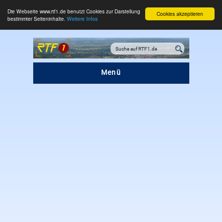
Die Webseite www.rtf1.de benutzt Cookies zur Darstellung
Cookies akzeptieren
bestimmter Seiteninhalte.
Weitere Infos
Menü