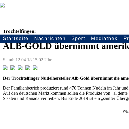
Trochtelfingen:
Startseite
Nachrichten
Sport
Mediathek
P
Seitennavigation
ALB-GOLD übernimmt amerika
Stand: 12.04.18 15:02 Uhr
Der Trochtelfinger Nudelhersteller Alb-Gold übernimmt die am
Der Familienbetrieb produziert rund 470 Tonnen Nudeln im Jahr und
Auf den deutschen Markt kommen sollen die Produkte von „al dente" a
Staaten und Kanada vertreiben. Bis Ende 2019 ist ein „sanfter Überga
WE