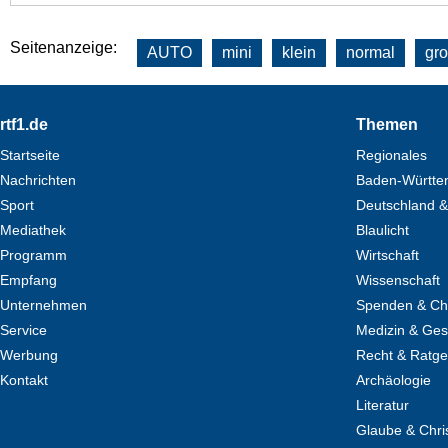
Seitenanzeige:
AUTO
mini
klein
normal
gr
Footer
rtf1.de
Themen
Startseite
Regionales
Nachrichten
Baden-Württe
Sport
Deutschland &
Mediathek
Blaulicht
Programm
Wirtschaft
Empfang
Wissenschaft
Unternehmen
Spenden & Cha
Service
Medizin & Ges
Werbung
Recht & Ratg
Kontakt
Archäologie
Literatur
Glaube & Chri