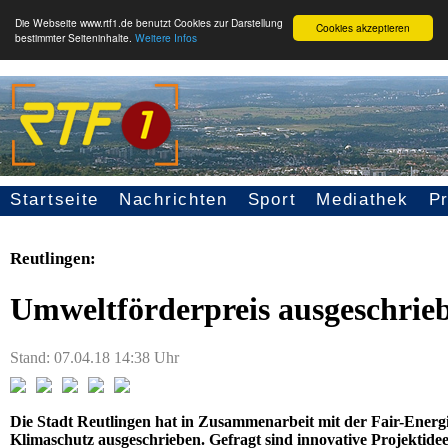
Die Webseite www.rtf1.de benutzt Cookies zur Darstellung
Cookies akzeptieren
bestimmter Seiteninhalte.
Weitere Infos
Startseite
Nachrichten
Sport
Mediathek
P
Seitennavigation
Reutlingen:
Umweltförderpreis ausgeschrie
Stand: 07.04.18 14:38 Uhr
Die Stadt Reutlingen hat in Zusammenarbeit mit der Fair-Energ
Klimaschutz ausgeschrieben. Gefragt sind innovative Projektidee