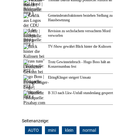
Gemeinderatsfraktionen beziehen Stellung zu
Hausbesetzung
Revision zu sechsfachem versuchtem Mord
verworfen
TV-Show gewährt Blick hinter die Kulissen
Trotz Gewinneinbruch - Hugo Boss hält an
Konzernumbau fest
ElringKlinger steigert Umsatz
B 313 nach Lkw-Unfall stundenlang gesperrt
Seitenanzeige:
AUTO
mini
klein
normal