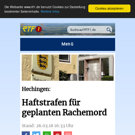
Die Webseite www.rtf1.de benutzt Cookies zur Darstellung
Cookies akzeptieren
bestimmter Seiteninhalte.
Weitere Infos
Menü
Hechingen:
Haftstrafen für
geplanten Rachemord
Stand: 26.03.18 16:33 Uhr