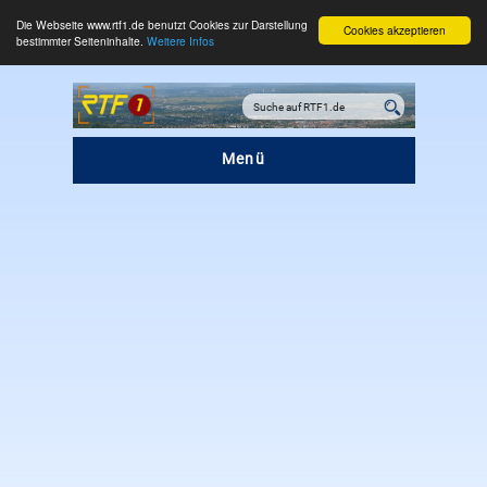
Die Webseite www.rtf1.de benutzt Cookies zur Darstellung
Cookies akzeptieren
bestimmter Seiteninhalte.
Weitere Infos
Menü