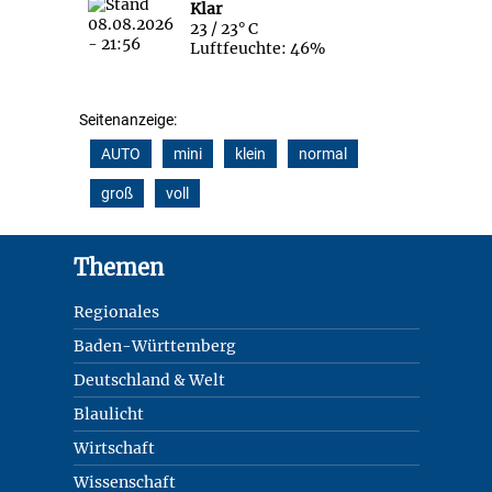
Klar
23 / 23° C
Luftfeuchte: 46%
Seitenanzeige:
AUTO
mini
klein
normal
groß
voll
Footer
Themen
Regionales
Baden-Württemberg
Deutschland & Welt
Blaulicht
Wirtschaft
Wissenschaft