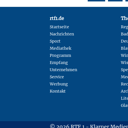
Footer
rtf1.de
Th
Startseite
Reg
Nachrichten
Ba
Sport
Deu
Mediathek
Bla
Programm
Wir
Empfang
Wis
Unternehmen
Spe
Service
Med
Werbung
Rec
Kontakt
Arc
Lit
Gla
© 2026 RTF.1 - Klarner Medi