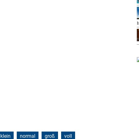
I
klein
normal
groß
voll