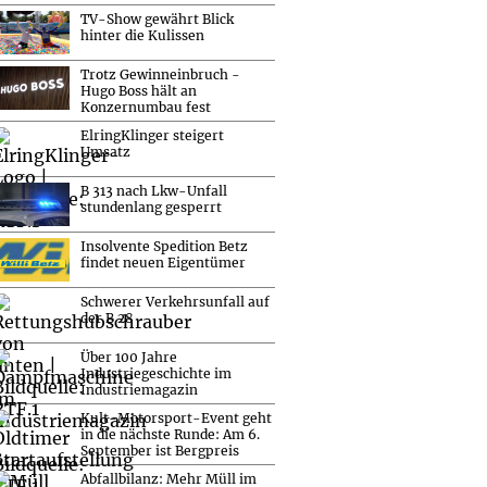
TV-Show gewährt Blick
hinter die Kulissen
Trotz Gewinneinbruch -
Hugo Boss hält an
Konzernumbau fest
ElringKlinger steigert
Umsatz
B 313 nach Lkw-Unfall
stundenlang gesperrt
Insolvente Spedition Betz
findet neuen Eigentümer
Schwerer Verkehrsunfall auf
der B 28
Über 100 Jahre
Industriegeschichte im
Industriemagazin
Kult-Motorsport-Event geht
in die nächste Runde: Am 6.
September ist Bergpreis
Abfallbilanz: Mehr Müll im