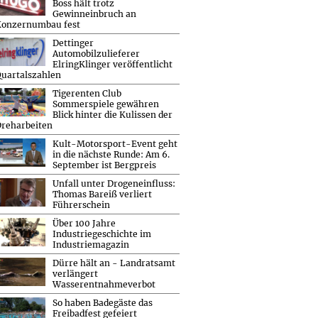
Boss hält trotz
Gewinneinbruch an
Konzernumbau fest
Dettinger
Automobilzulieferer
ElringKlinger veröffentlicht
uartalszahlen
Tigerenten Club
Sommerspiele gewähren
Blick hinter die Kulissen der
reharbeiten
Kult-Motorsport-Event geht
in die nächste Runde: Am 6.
September ist Bergpreis
Unfall unter Drogeneinfluss:
Thomas Bareiß verliert
Führerschein
Über 100 Jahre
Industriegeschichte im
Industriemagazin
Dürre hält an - Landratsamt
verlängert
Wasserentnahmeverbot
So haben Badegäste das
Freibadfest gefeiert