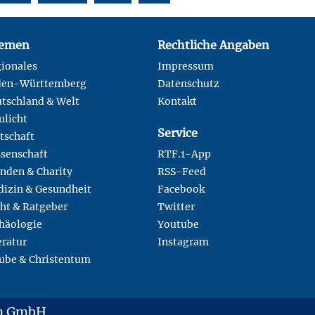
emen
Rechtliche Angaben
ionales
Impressum
den-Württemberg
Datenschutz
tschland & Welt
Kontakt
ulicht
Service
tschaft
senschaft
RTF.1-App
nden & Charity
RSS-Feed
izin & Gesundheit
Facebook
ht & Ratgeber
Twitter
häologie
Youtube
eratur
Instagram
ube & Christentum
en GmbH