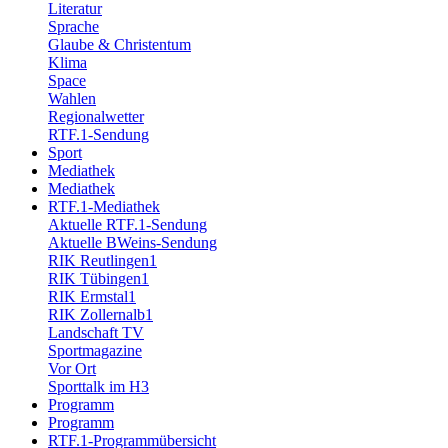
Literatur
Sprache
Glaube & Christentum
Klima
Space
Wahlen
Regionalwetter
RTF.1-Sendung
Sport
Mediathek
Mediathek
RTF.1-Mediathek
Aktuelle RTF.1-Sendung
Aktuelle BWeins-Sendung
RIK Reutlingen1
RIK Tübingen1
RIK Ermstal1
RIK Zollernalb1
Landschaft TV
Sportmagazine
Vor Ort
Sporttalk im H3
Programm
Programm
RTF.1-Programmübersicht