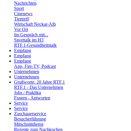
Nachrichten
Sport
Cinenews
Tiertreff
Wirtschaft Neckar-Alb
Vor Ort
Im Gespräch mit...
Sporttalk im H3
RTF.1-Gesundheitstalk
Empfang
Empfang
Empfang
App, Fire-TV, Podcast
Unternehmen
Unternehmen
Grußworte: 20 Jahre RTF.1
RTF.1 - Das Unternehmen
Jobs / Praktika
Fragen - Antworten
Service
Service
Zuschauerservice
Besucherführung
Mitschnittdienst
Rezepte zum Nachkochen