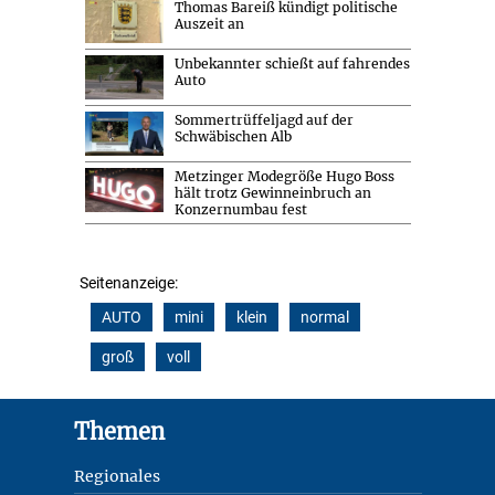
Thomas Bareiß kündigt politische
Auszeit an
Unbekannter schießt auf fahrendes
Auto
Sommertrüffeljagd auf der
Schwäbischen Alb
Metzinger Modegröße Hugo Boss
hält trotz Gewinneinbruch an
Konzernumbau fest
Seitenanzeige:
AUTO
mini
klein
normal
groß
voll
Footer
Themen
Regionales