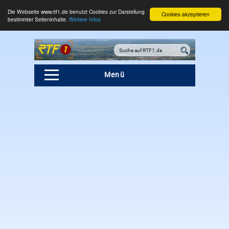
Die Webseite www.rtf1.de benutzt Cookies zur Darstellung
Cookies akzeptieren
bestimmter Seiteninhalte.
Weitere Infos
Menü