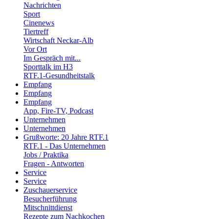
Nachrichten
Sport
Cinenews
Tiertreff
Wirtschaft Neckar-Alb
Vor Ort
Im Gespräch mit...
Sporttalk im H3
RTF.1-Gesundheitstalk
Empfang
Empfang
Empfang
App, Fire-TV, Podcast
Unternehmen
Unternehmen
Grußworte: 20 Jahre RTF.1
RTF.1 - Das Unternehmen
Jobs / Praktika
Fragen - Antworten
Service
Service
Zuschauerservice
Besucherführung
Mitschnittdienst
Rezepte zum Nachkochen