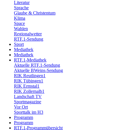
Literatur
Sprache
Glaube & Christentum
Klima
Space
Wahlen
Regionalwetter
RTF.1-Sendung
Sport
Mediathek
Mediathek
RTF.1-Mediathek
Aktuelle RTF.1-Sendung
Aktuelle BWeins-Sendung
RIK Reutlingen1
RIK Tübingen1
RIK Ermstal1
RIK Zollernalb1
Landschaft TV
Sportmagazine
Vor Ort
Sporttalk im H3
Programm
Programm
RTF.1-Programmübersicht