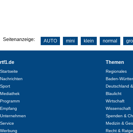
Seitenanzeige:
AUTO
mini
klein
normal
gr
Footer
rtf1.de
Themen
Startseite
Regionales
Nachrichten
Baden-Württe
Sport
Deutschland &
Mediathek
Blaulicht
Programm
Wirtschaft
Empfang
Wissenschaft
Unternehmen
Spenden & Cha
Service
Medizin & Ges
Werbung
Recht & Ratg