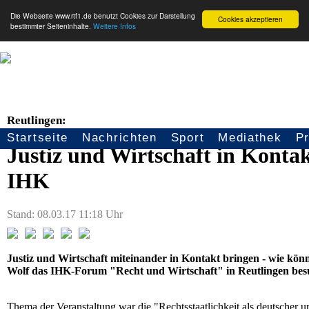
Die Webseite www.rtf1.de benutzt Cookies zur Darstellung
Cookies akzeptieren
bestimmter Seiteninhalte.
Weitere Infos
Reutlingen:
Startseite
Nachrichten
Sport
Mediathek
P
Seitennavigation
Justiz und Wirtschaft in Kontak
IHK
Stand: 08.03.17 11:18 Uhr
Justiz und Wirtschaft miteinander in Kontakt bringen - wie kön
Wolf das IHK-Forum "Recht und Wirtschaft" in Reutlingen bes
Thema der Veranstaltung war die "Rechtsstaatlichkeit als deutscher u