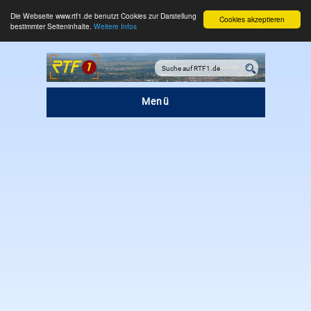
Die Webseite www.rtf1.de benutzt Cookies zur Darstellung
Cookies akzeptieren
bestimmter Seiteninhalte.
Weitere Infos
Menü