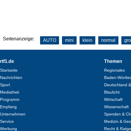
Seitenanzeige:
AUTO
mini
klein
normal
gr
Footer
rtf1.de
Themen
Startseite
Regionales
Nachrichten
Baden-Württe
Sport
Deutschland &
Mediathek
Blaulicht
Programm
Wirtschaft
Empfang
Wissenschaft
Unternehmen
Spenden & Cha
Service
Medizin & Ges
Werbung
Recht & Ratg