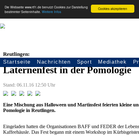
Die Webseite www.rtf1.de benutzt Cookies zur Darstellung
Cookies akzeptieren
bestimmter Seiteninhalte.
Weitere Infos
Reutlingen:
Startseite
Nachrichten
Sport
Mediathek
P
Seitennavigation
Laternenfest in der Pomologie
Stand: 06.11.16 12:50 Uhr
Eine Mischung aus Halloween und Martinsfest feierten kleine 
Pomologie in Reutlingen.
Eingeladen hatten die Organisationen BAFF und FEDER der Lebensh
Kaffeehäusle. Das Fest begann mit einem Workshop im Kürbisgeiste