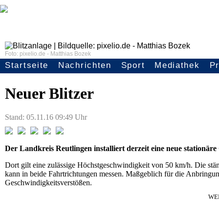
Foto: pixelio.de - Matthias Bozek
Startseite
Nachrichten
Sport
Mediathek
P
Pliezhausen:
Seitennavigation
Neuer Blitzer
Stand: 05.11.16 09:49 Uhr
Der Landkreis Reutlingen installiert derzeit eine neue stationär
Dort gilt eine zulässige Höchstgeschwindigkeit von 50 km/h. Die s
kann in beide Fahrtrichtungen messen. Maßgeblich für die Anbringun
Geschwindigkeitsverstößen.
WE