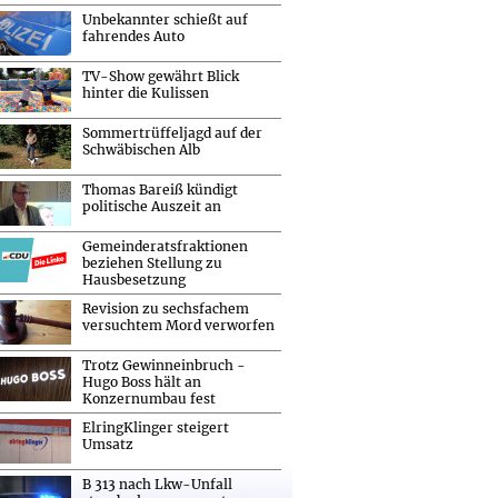
Unbekannter schießt auf
fahrendes Auto
TV-Show gewährt Blick
hinter die Kulissen
Sommertrüffeljagd auf der
Schwäbischen Alb
Thomas Bareiß kündigt
politische Auszeit an
Gemeinderatsfraktionen
beziehen Stellung zu
Hausbesetzung
Revision zu sechsfachem
versuchtem Mord verworfen
Trotz Gewinneinbruch -
Hugo Boss hält an
Konzernumbau fest
ElringKlinger steigert
Umsatz
B 313 nach Lkw-Unfall