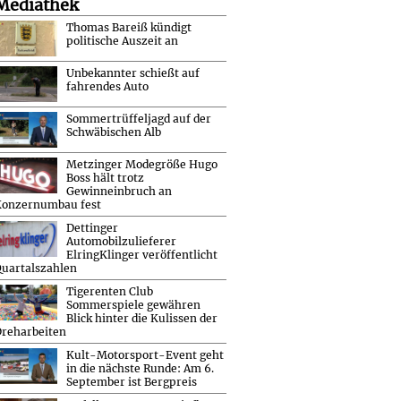
Mediathek
Thomas Bareiß kündigt
politische Auszeit an
Unbekannter schießt auf
fahrendes Auto
Sommertrüffeljagd auf der
Schwäbischen Alb
Metzinger Modegröße Hugo
Boss hält trotz
Gewinneinbruch an
Konzernumbau fest
Dettinger
Automobilzulieferer
ElringKlinger veröffentlicht
uartalszahlen
Tigerenten Club
Sommerspiele gewähren
Blick hinter die Kulissen der
reharbeiten
Kult-Motorsport-Event geht
in die nächste Runde: Am 6.
September ist Bergpreis