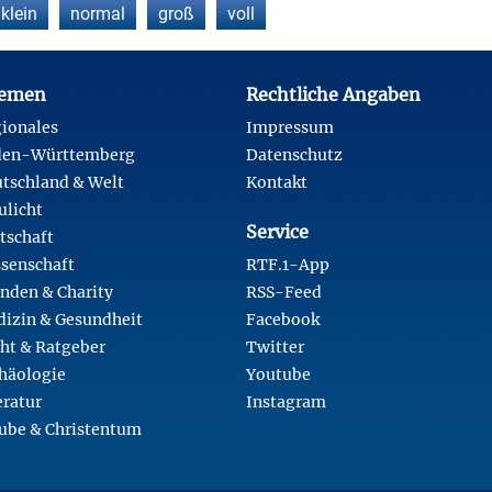
klein
normal
groß
voll
emen
Rechtliche Angaben
ionales
Impressum
den-Württemberg
Datenschutz
tschland & Welt
Kontakt
ulicht
Service
tschaft
senschaft
RTF.1-App
nden & Charity
RSS-Feed
izin & Gesundheit
Facebook
ht & Ratgeber
Twitter
häologie
Youtube
eratur
Instagram
ube & Christentum