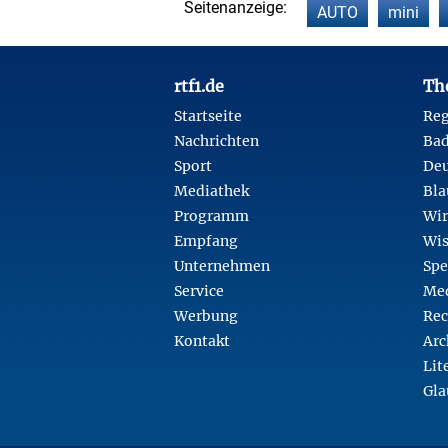
Seitenanzeige:
AUTO
mini
Footer
rtf1.de
Th
Startseite
Reg
Nachrichten
Ba
Sport
Deu
Mediathek
Bla
Programm
Wir
Empfang
Wis
Unternehmen
Spe
Service
Med
Werbung
Rec
Kontakt
Arc
Lit
Gla