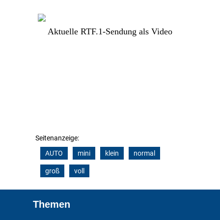
Aktuelle RTF.1-Sendung als Video
Seitenanzeige:
AUTO
mini
klein
normal
groß
voll
Footer
Themen