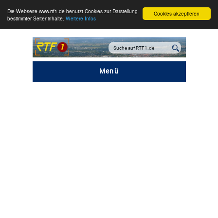
Die Webseite www.rtf1.de benutzt Cookies zur Darstellung
Cookies akzeptieren
bestimmter Seiteninhalte.
Weitere Infos
Menü