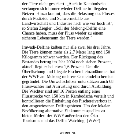
der Tiere nicht gesichert. „Auch in Kambodscha
verfangen sich immer wieder Delfine in illegalen
Netzen. Hinzu kommt, dass die Belastung des Flusses
durch Pestizide und Schwermetalle aus
Landwirtschaft und Industrie nach wie vor hoch ist",
so Stefan Ziegler. „Soll der Mekong-Delfin eine
Chance haben, muss der Fluss wieder zu einem
sicheren Lebensraum der Tiere werden."
Irawadi-Delfine kalben nur alle zwei bis drei Jahre.
Die Tiere können mehr als 2,7 Meter lang und 150
Kilogramm schwer werden. Der Rückgang des
Bestandes betrug im Jahr 2004 noch sieben Prozent,
aktuell liegt er bei etwa 1,6 Prozent. Um die
Überfischung und illegale Fischerei einzudämmen hat
der WWF am Mekong mehrere Gemeindefischereien
gegründet. Die Umweltschützer unterstützen auch 68
Flusswächter mit Ausrüstung und durch Ausbildung.
Die Wächter sind auf 16 Posten entlang einer
Flussstrecke von 150 km in Kambodscha verteilt und
kontrollieren die Einhaltung des Fischereiverbots in
den ausgewiesenen Delfingebieten. Um der lokalen
Bevölkerung alternative Einkommensquellen zu
bieten fördert der WWF außerdem den Öko-
Tourismus und das Delfin-Watching. (WWF)
WERBUNG: