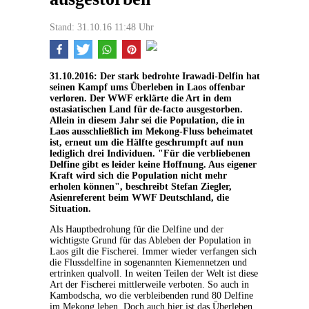
Stand: 31.10.16 11:48 Uhr
31.10.2016: Der stark bedrohte Irawadi-Delfin hat
seinen Kampf ums Überleben in Laos offenbar
verloren. Der WWF erklärte die Art in dem
ostasiatischen Land für de-facto ausgestorben.
Allein in diesem Jahr sei die Population, die in
Laos ausschließlich im Mekong-Fluss beheimatet
ist, erneut um die Hälfte geschrumpft auf nun
lediglich drei Individuen. "Für die verbliebenen
Delfine gibt es leider keine Hoffnung. Aus eigener
Kraft wird sich die Population nicht mehr
erholen können", beschreibt Stefan Ziegler,
Asienreferent beim WWF Deutschland, die
Situation.
Als Hauptbedrohung für die Delfine und der
wichtigste Grund für das Ableben der Population in
Laos gilt die Fischerei. Immer wieder verfangen sich
die Flussdelfine in sogenannten Kiemennetzen und
ertrinken qualvoll. In weiten Teilen der Welt ist diese
Art der Fischerei mittlerweile verboten. So auch in
Kambodscha, wo die verbleibenden rund 80 Delfine
im Mekong leben. Doch auch hier ist das Überleben