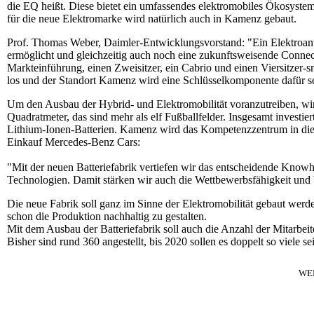
die EQ heißt. Diese bietet ein umfassendes elektromobiles Ökosystem
für die neue Elektromarke wird natürlich auch in Kamenz gebaut.
Prof. Thomas Weber, Daimler-Entwicklungsvorstand: "Ein Elektroantr
ermöglicht und gleichzeitig auch noch eine zukunftsweisende Connecti
Markteinführung, einen Zweisitzer, ein Cabrio und einen Viersitzer-sma
los und der Standort Kamenz wird eine Schlüsselkomponente dafür s
Um den Ausbau der Hybrid- und Elektromobilität voranzutreiben, wird
Quadratmeter, das sind mehr als elf Fußballfelder. Insgesamt investie
Lithium-Ionen-Batterien. Kamenz wird das Kompetenzzentrum in die
Einkauf Mercedes-Benz Cars:
"Mit der neuen Batteriefabrik vertiefen wir das entscheidende Knowho
Technologien. Damit stärken wir auch die Wettbewerbsfähigkeit und b
Die neue Fabrik soll ganz im Sinne der Elektromobilität gebaut werd
schon die Produktion nachhaltig zu gestalten.
Mit dem Ausbau der Batteriefabrik soll auch die Anzahl der Mitarbe
Bisher sind rund 360 angestellt, bis 2020 sollen es doppelt so viele se
WE