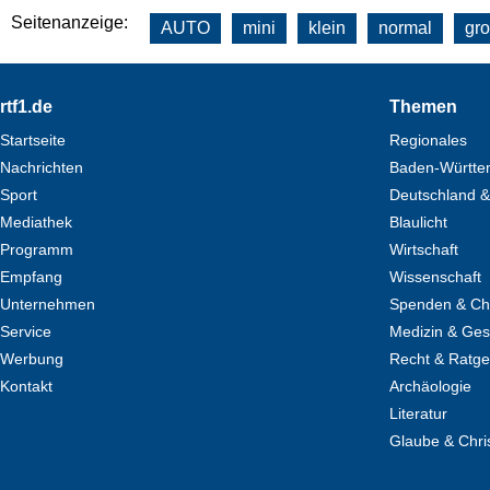
Seitenanzeige:
AUTO
mini
klein
normal
gr
Footer
rtf1.de
Themen
Startseite
Regionales
Nachrichten
Baden-Württe
Sport
Deutschland &
Mediathek
Blaulicht
Programm
Wirtschaft
Empfang
Wissenschaft
Unternehmen
Spenden & Cha
Service
Medizin & Ges
Werbung
Recht & Ratg
Kontakt
Archäologie
Literatur
Glaube & Chri