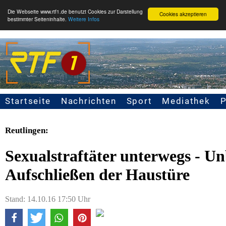
Die Webseite www.rtf1.de benutzt Cookies zur Darstellung
Cookies akzeptieren
bestimmter Seiteninhalte.
Weitere Infos
Startseite
Nachrichten
Sport
Mediathek
Seitennavigation
Reutlingen:
Sexualstraftäter unterwegs - U
Aufschließen der Haustüre
Stand: 14.10.16 17:50 Uhr