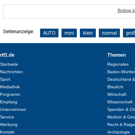
Beitrag 
Seitenanzeige:
AUTO
mini
klein
normal
gro
Footer
rtf1.de
Themen
Startseite
Regionales
Nachrichten
Baden-Württe
Sport
Deutschland &
Mediathek
Blaulicht
Programm
Wirtschaft
Empfang
Wissenschaft
Unternehmen
Spenden & Cha
Service
Medizin & Ges
Werbung
Recht & Ratg
Kontakt
Archäologie