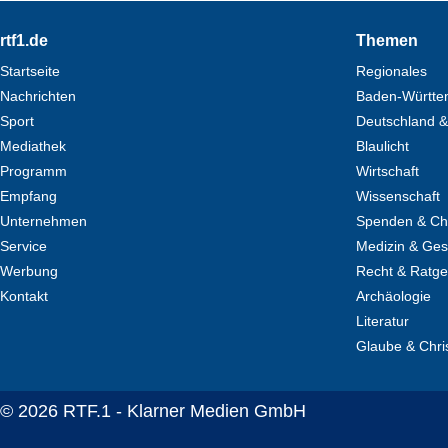
Footer
rtf1.de
Themen
Startseite
Regionales
Nachrichten
Baden-Württe
Sport
Deutschland &
Mediathek
Blaulicht
Programm
Wirtschaft
Empfang
Wissenschaft
Unternehmen
Spenden & Cha
Service
Medizin & Ges
Werbung
Recht & Ratg
Kontakt
Archäologie
Literatur
Glaube & Chri
© 2026 RTF.1 - Klarner Medien GmbH
Copyright + Datenschutz