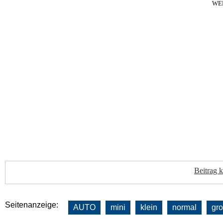
WE
Beitrag 
Seitenanzeige:
AUTO
mini
klein
normal
gr