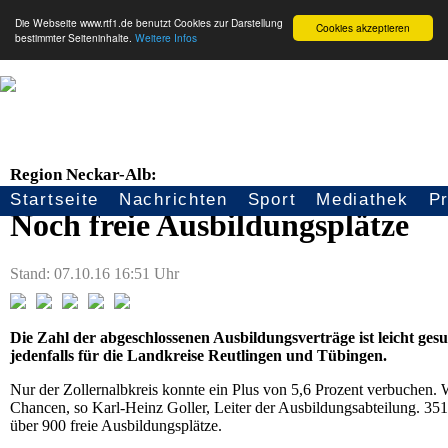
Die Webseite www.rtf1.de benutzt Cookies zur Darstellung
Cookies akzeptieren
bestimmter Seiteninhalte.
Weitere Infos
Region Neckar-Alb:
Startseite
Nachrichten
Sport
Mediathek
P
Seitennavigation
Noch freie Ausbildungsplätze
Stand: 07.10.16 16:51 Uhr
Die Zahl der abgeschlossenen Ausbildungsverträge ist leicht ges
jedenfalls für die Landkreise Reutlingen und Tübingen.
Nur der Zollernalbkreis konnte ein Plus von 5,6 Prozent verbuchen. W
Chancen, so Karl-Heinz Goller, Leiter der Ausbildungsabteilung. 351 
über 900 freie Ausbildungsplätze.