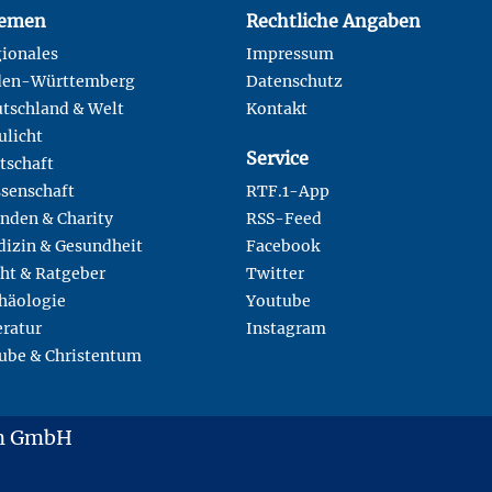
emen
Rechtliche Angaben
ionales
Impressum
den-Württemberg
Datenschutz
tschland & Welt
Kontakt
ulicht
Service
tschaft
senschaft
RTF.1-App
nden & Charity
RSS-Feed
izin & Gesundheit
Facebook
ht & Ratgeber
Twitter
häologie
Youtube
eratur
Instagram
ube & Christentum
en GmbH