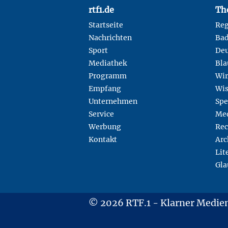
Footer
rtf1.de
Th
Startseite
Reg
Nachrichten
Ba
Sport
Deu
Mediathek
Bla
Programm
Wir
Empfang
Wis
Unternehmen
Spe
Service
Med
Werbung
Rec
Kontakt
Arc
Lit
Gla
© 2026 RTF.1 - Klarner Medi
Copyright + Datenschutz