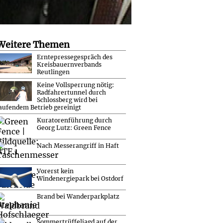
Weitere Themen
Erntepressegespräch des
Kreisbauernverbands
Reutlingen
Keine Vollsperrung nötig:
Radfahrertunnel durch
Schlossberg wird bei
aufendem Betrieb gereinigt
Kuratorenführung durch
Georg Lutz: Green Fence
Nach Messerangriff in Haft
Vorerst kein
Windenergiepark bei Ostdorf
Brand bei Wanderparkplatz
Sommertrüffeljagd auf der