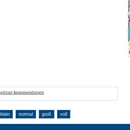
eitrag kommentieren
klein
normal
groß
voll