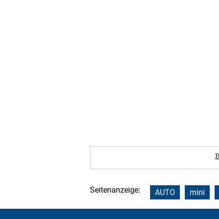
B
Seitenanzeige:
AUTO
mini