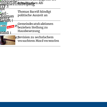
Schwäbischen Alb
Thomas Bareiß kündigt
politische Auszeit an
Gemeinderatsfraktionen
beziehen Stellung zu
Hausbesetzung
Revision zu sechsfachem
versuchtem Mord verworfen