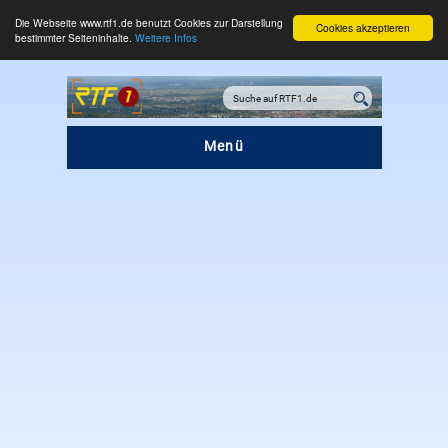
Die Webseite www.rtf1.de benutzt Cookies zur Darstellung
Cookies akzeptieren
bestimmter Seiteninhalte.
Weitere Infos
Menü