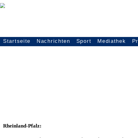
Startseite
Nachrichten
Sport
Mediathek
P
Seitennavigation
Rheinland-Pfalz: