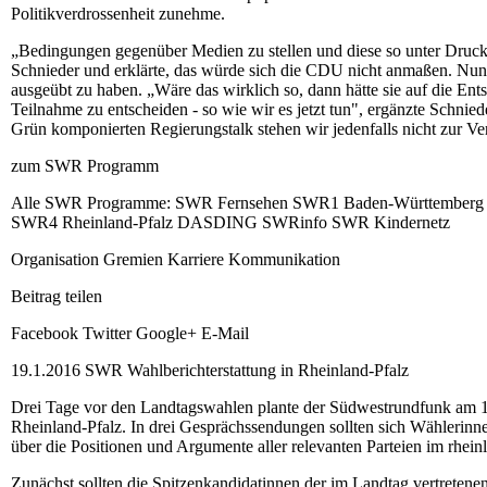
Politikverdrossenheit zunehme.
„Bedingungen gegenüber Medien zu stellen und diese so unter Druck z
Schnieder und erklärte, das würde sich die CDU nicht anmaßen. Nun 
ausgeübt zu haben. „Wäre das wirklich so, dann hätte sie auf die E
Teilnahme zu entscheiden - so wie wir es jetzt tun", ergänzte Schni
Grün komponierten Regierungstalk stehen wir jedenfalls nicht zur V
zum SWR Programm
Alle SWR Programme: SWR Fernsehen SWR1 Baden-Württember
SWR4 Rheinland-Pfalz DASDING SWRinfo SWR Kindernetz
Organisation Gremien Karriere Kommunikation
Beitrag teilen
Facebook Twitter Google+ E-Mail
19.1.2016 SWR Wahlberichterstattung in Rheinland-Pfalz
Drei Tage vor den Landtagswahlen plante der Südwestrundfunk am
Rheinland-Pfalz. In drei Gesprächssendungen sollten sich Wählerin
über die Positionen und Argumente aller relevanten Parteien im rhe
Zunächst sollten die Spitzenkandidatinnen der im Landtag vertreten