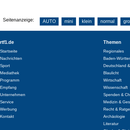
Seitenanzeige:
AUTO
mini
klein
normal
gr
Footer
rtf1.de
Themen
Startseite
Regionales
Nachrichten
Baden-Württe
Sport
Deutschland &
Mediathek
Blaulicht
Programm
Wirtschaft
Empfang
Wissenschaft
Unternehmen
Spenden & Cha
Service
Medizin & Ges
Werbung
Recht & Ratg
Kontakt
Archäologie
Literatur