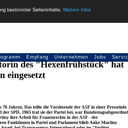
ung bestimmter Seiteninhalte.
Weitere Infos
rogramm
Empfang
Unternehmen
Jobs
Servi
atorin des "Hexenfrühstück" hat
n eingesetzt
76 Jahren. Das teilte die Vorsitzende der ASF in einer Presseinfo
 der SPD, 1965 trat sie der Partei bei, war Bundestagsabgeordnet
tiny ihre Arbeit für Frauenrechte in der ASF - der
hren Funktionen in Partei und Parlament blieb Anke Martiny
in Israel, bei Transparency International oder im "Institut