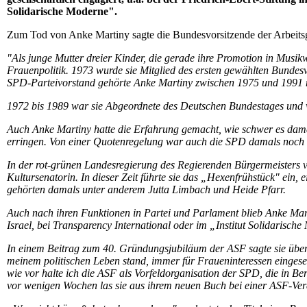
Solidarische Moderne".
Zum Tod von Anke Martiny sagte die Bundesvorsitzende der Arbeitsg
"Als junge Mutter dreier Kinder, die gerade ihre Promotion in Musikw
Frauenpolitik. 1973 wurde sie Mitglied des ersten gewählten Bunde
SPD-Parteivorstand gehörte Anke Martiny zwischen 1975 und 1991 
1972 bis 1989 war sie Abgeordnete des Deutschen Bundestages und wi
Auch Anke Martiny hatte die Erfahrung gemacht, wie schwer es damal
erringen. Von einer Quotenregelung war auch die SPD damals noch w
In der rot-grünen Landesregierung des Regierenden Bürgermeisters 
Kultursenatorin. In dieser Zeit führte sie das „Hexenfrühstück" ein,
gehörten damals unter anderem Jutta Limbach und Heide Pfarr.
Auch nach ihren Funktionen in Partei und Parlament blieb Anke Martin
Israel, bei Transparency International oder im „Institut Solidarisch
In einem Beitrag zum 40. Gründungsjubiläum der ASF sagte sie über
meinem politischen Leben stand, immer für Fraueninteressen eingeset
wie vor halte ich die ASF als Vorfeldorganisation der SPD, die in Be
vor wenigen Wochen las sie aus ihrem neuen Buch bei einer ASF-Vera