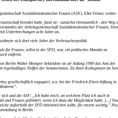
emeinschaft Sozialdemokratischer Frauen (ASF), Elke Ferner, weiter:
issenschaft beendet hatte, fand sie - zunächst ehrenamtlich - den Weg 
svorstandes der Arbeitsgemeinschaft Sozialdemokratischer Frauen. De
mit Unterbrechungen acht Jahre an.
dmete sich dort viele Jahre der Verbraucherpolitik.
s für Frauen, selbst in der SPD, war, ein politisches Mandat zu
eit entfernt.
von Berlin Walter Momper bekleidete sie ab Anfang 1989 das Amt der
 ein regelmäßiges Treffen der Senatorinnen. Zu ihren Kolleginnen im Sen
y gesellschaftlich engagiert, u.a. bei der Friedrich-Ebert-Stiftung in
e Moderne".
 sich und die ASF: „Ich habe mich, an welchem Platz ich auch in
zt und Frauen gefördert, wenn ich dazu die Möglichkeit hatte. [...] Na
reiche außerhalb der SPD hineinreichen sollte, für enorm wichtig." No
nstaltung in Berlin.