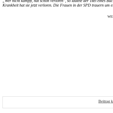
„Wer nicht kämpft, hat schon verloren", so lautete der Titel eines 
Krankheit hat sie jetzt verloren. Die Frauen in der SPD trauern um 
WE
Beitrag 