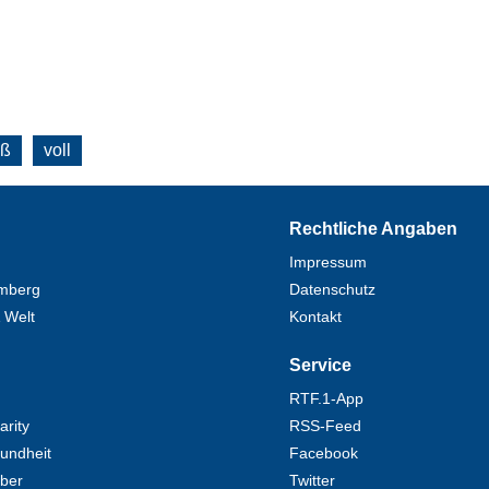
oß
voll
Rechtliche Angaben
Impressum
mberg
Datenschutz
 Welt
Kontakt
Service
RTF.1-App
rity
RSS-Feed
undheit
Facebook
eber
Twitter