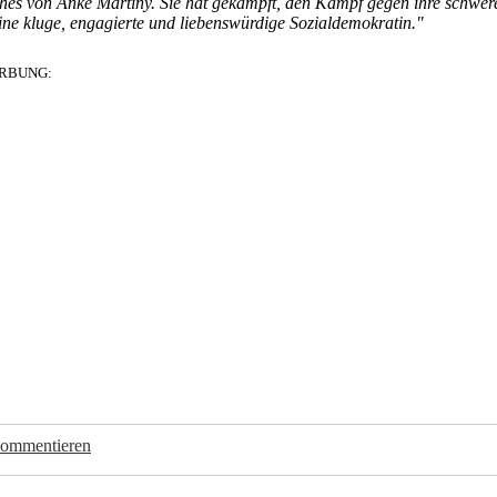
Buches von Anke Martiny. Sie hat gekämpft, den Kampf gegen ihre schwer
eine kluge, engagierte und liebenswürdige Sozialdemokratin."
RBUNG:
kommentieren