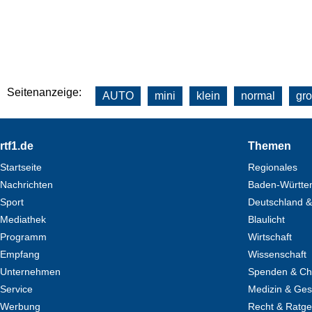
Seitenanzeige:
AUTO
mini
klein
normal
gr
Footer
rtf1.de
Themen
Startseite
Regionales
Nachrichten
Baden-Württe
Sport
Deutschland &
Mediathek
Blaulicht
Programm
Wirtschaft
Empfang
Wissenschaft
Unternehmen
Spenden & Cha
Service
Medizin & Ges
Werbung
Recht & Ratg