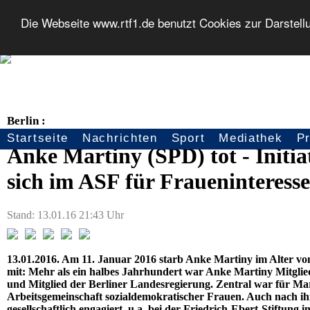
Die Webseite www.rtf1.de benutzt Cookies zur Darstell
Berlin :
Startseite
Nachrichten
Sport
Mediathek
P
Seitennavigation
Anke Martiny (SPD) tot - Initi
sich im ASF für Fraueninteresse
Stand: 13.01.16 21:43 Uhr
13.01.2016. Am 11. Januar 2016 starb Anke Martiny im Alter von 
mit: Mehr als ein halbes Jahrhundert war Anke Martiny Mitglied
und Mitglied der Berliner Landesregierung. Zentral war für Mar
Arbeitsgemeinschaft sozialdemokratischer Frauen. Auch nach i
gesellschaftlich engagiert, u.a. bei der Friedrich-Ebert-Stiftung 