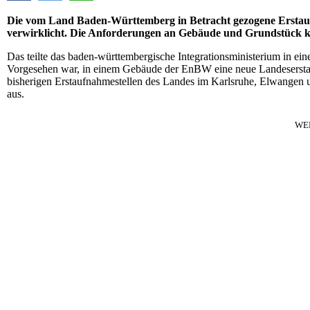
Die vom Land Baden-Württemberg in Betracht gezogene Erstauf
verwirklicht. Die Anforderungen an Gebäude und Grundstück konn
Das teilte das baden-württembergische Integrationsministerium in ei
Vorgesehen war, in einem Gebäude der EnBW eine neue Landeserstauf
bisherigen Erstaufnahmestellen des Landes im Karlsruhe, Elwangen u
aus.
WE