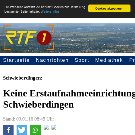
Die Webseite www.rtf1.de benutzt Cookies zur Darstellung
Cookies akzeptieren
bestimmter Seiteninhalte.
Weitere Infos
Startseite
Nachrichten
Sport
Mediathek
P
Seitennavigation
Schwieberdingen:
Keine Erstaufnahmeeinrichtung 
Schwieberdingen
Stand: 09.01.16 08:45 Uhr