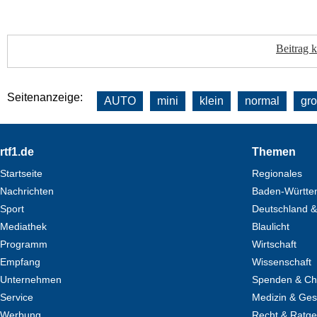
Beitrag 
Seitenanzeige:
AUTO
mini
klein
normal
gr
Footer
rtf1.de
Themen
Startseite
Regionales
Nachrichten
Baden-Württe
Sport
Deutschland &
Mediathek
Blaulicht
Programm
Wirtschaft
Empfang
Wissenschaft
Unternehmen
Spenden & Cha
Service
Medizin & Ges
Werbung
Recht & Ratg