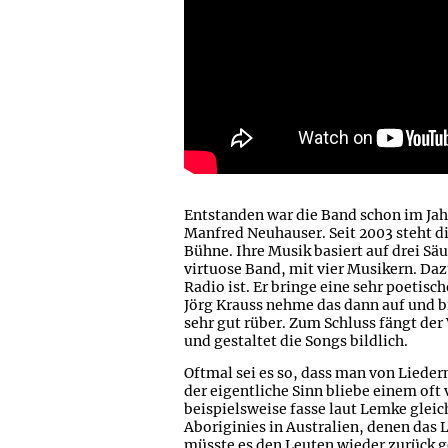
Entstanden war die Band schon im Ja
Manfred Neuhauser. Seit 2003 steht 
Bühne. Ihre Musik basiert auf drei Sä
virtuose Band, mit vier Musikern. Da
Radio ist. Er bringe eine sehr poetisc
Jörg Krauss nehme das dann auf und b
sehr gut rüber. Zum Schluss fängt der
und gestaltet die Songs bildlich.
Oftmal sei es so, dass man von Lieder
der eigentliche Sinn bliebe einem oft
beispielsweise fasse laut Lemke glei
Aboriginies in Australien, denen da
müsste es den Leuten wieder zurück g