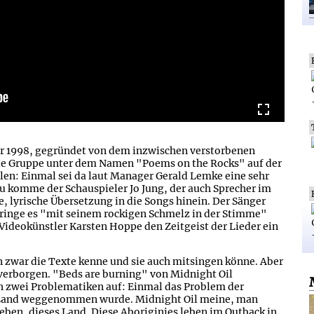
hr 1998, gegründet von dem inzwischen verstorbenen
die Gruppe unter dem Namen "Poems on the Rocks" auf der
ulen: Einmal sei da laut Manager Gerald Lemke eine sehr
zu komme der Schauspieler Jo Jung, der auch Sprecher im
he, lyrische Übersetzung in die Songs hinein. Der Sänger
ringe es "mit seinem rockigen Schmelz in der Stimme"
 Videokünstler Karsten Hoppe den Zeitgeist der Lieder ein
n zwar die Texte kenne und sie auch mitsingen könne. Aber
 verborgen. "Beds are burning" von Midnight Oil
ch zwei Problematiken auf: Einmal das Problem der
s Land weggenommen wurde. Midnight Oil meine, man
eben, dieses Land. Diese Aboriginies leben im Outback in