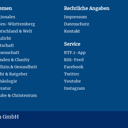
emen
Rechtliche Angaben
ionales
Impressum
den-Württemberg
Datenschutz
tschland & Welt
Kontakt
ulicht
Service
tschaft
senschaft
RTF.1-App
nden & Charity
RSS-Feed
izin & Gesundheit
Facebook
ht & Ratgeber
Twitter
häologie
Youtube
eratur
Instagram
ube & Christentum
en GmbH