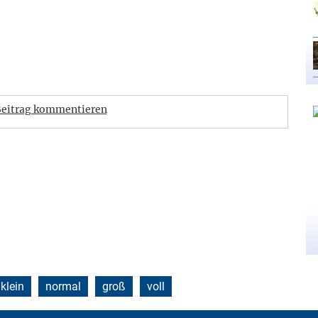
eitrag kommentieren
klein
normal
groß
voll