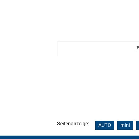
B
Seitenanzeige:
AUTO
mini