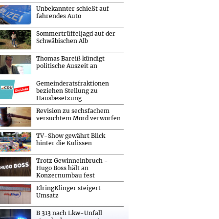
Unbekannter schießt auf
fahrendes Auto
Sommertrüffeljagd auf der
Schwäbischen Alb
Thomas Bareiß kündigt
politische Auszeit an
Gemeinderatsfraktionen
beziehen Stellung zu
Hausbesetzung
Revision zu sechsfachem
versuchtem Mord verworfen
TV-Show gewährt Blick
hinter die Kulissen
Trotz Gewinneinbruch -
Hugo Boss hält an
Konzernumbau fest
ElringKlinger steigert
Umsatz
B 313 nach Lkw-Unfall