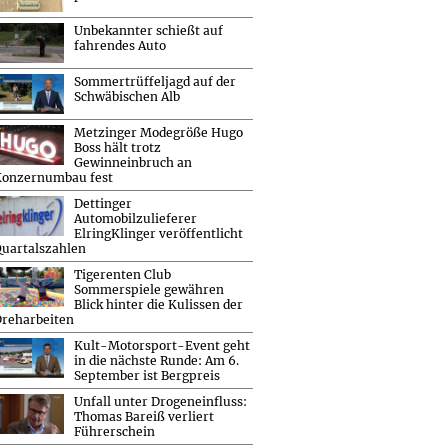
Unbekannter schießt auf
fahrendes Auto
Sommertrüffeljagd auf der
Schwäbischen Alb
Metzinger Modegröße Hugo
Boss hält trotz
Gewinneinbruch an
Konzernumbau fest
Dettinger
Automobilzulieferer
ElringKlinger veröffentlicht
uartalszahlen
Tigerenten Club
Sommerspiele gewähren
Blick hinter die Kulissen der
reharbeiten
Kult-Motorsport-Event geht
in die nächste Runde: Am 6.
September ist Bergpreis
Unfall unter Drogeneinfluss:
Thomas Bareiß verliert
Führerschein